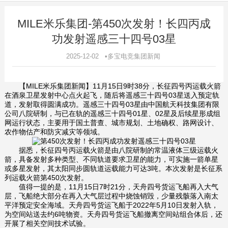
MILE米乐集团-第450次发射！长四丙成
功发射遥感三十四号03星
2025-12-02 •多宝电竞集团新闻
【MILE米乐集团新闻】11月15日9时38分，长征四号丙运载火箭
在酒泉卫星发射中心点火起飞，随后将遥感三十四号03星送入预定轨
道，发射取得圆满成功。遥感三十四号03星由中国航天科技集团有限
公司八院研制，与已在轨的遥感三十四号01星、02星及后续星形成组
网运行状态，主要用于国土普查、城市规划、土地确权、路网设计、
农作物估产和防灾减灾等领域。
据悉，长征四号丙运载火箭是由八院研制的常温液体三级运载火
箭，具备发射多种类型、不同轨道要求卫星的能力，可实施一箭单星
或多星发射，其太阳同步圆轨道运载能力可达3吨。本次发射是长征系
列运载火箭第450次发射。
值得一提的是，11月15日7时21分，天舟四号货运飞船再入大气
层，飞船绝大部分在再入大气层过程中烧蚀销毁，少量残骸落入南太
平洋预定安全海域。天舟四号货运飞船于2022年5月10日发射入轨，
为空间站送去约6吨物资。天舟四号货运飞船撤离空间站组合体后，还
开展了相关空间技术试验。