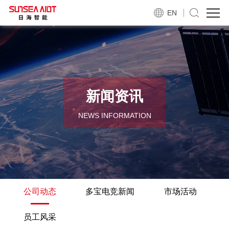
EN
新闻资讯
NEWS INFORMATION
公司动态
多宝电竞新闻
市场活动
员工风采