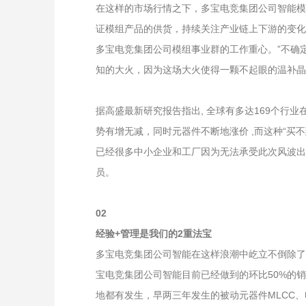
在这样的市场行情之下，多宝电竞集团公司智能模
证模组产品的供货，持续关注产业链上下游的变化
多宝电竞集团公司模组事业群的工作重心。”不确
知的大火，因为这场大火使得一颗不起眼的温补
据高盛最新研究报告指出, 全球有多达169个行
势有增无减，同时元器件不断地涨价 ,而这种“买
已经很多中小企业和工厂因为无法承受此次风波出
员。
02
经验+管理是我们的2重法宝
多宝电竞集团公司智能在这样浪潮中屹立不倒除了
宝电竞集团公司智能目前已经做到的环比50%的
地都有发生，早两三年发生的被动元器件MLCC