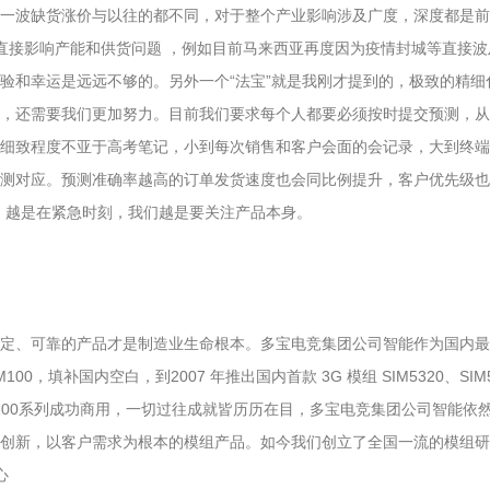
一波缺货涨价与以往的都不同，对于整个产业影响涉及广度，深度都是前
，直接影响产能和供货问题 ，例如目前马来西亚再度因为疫情封城等直接
验和幸运是远远不够的。另外一个“法宝”就是我刚才提到的，极致的精
，还需要我们更加努力。目前我们要求每个人都要必须按时提交预测，从
细致程度不亚于高考笔记，小到每次销售和客户会面的会记录，大到终端
测对应。预测准确率越高的订单发货速度也会同比例提升，客户优先级也
。越是在紧急时刻，我们越是要关注产品本身。
定、可靠的产品才是制造业生命根本。多宝电竞集团公司智能作为国内最
00，填补国内空白，到2007 年推出国内首款 3G 模组 SIM5320、SI
模SIM8200系列成功商用，一切过往成就皆历历在目，多宝电竞集团公司智
创新，以客户需求为根本的模组产品。如今我们创立了全国一流的模组研
心