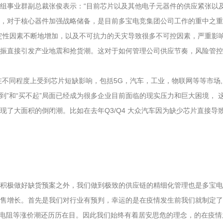
组事业群副总裁张俊表示：“目前芯片以及其他电子元器件的供应紧张以
，对于核心器件加强战略储备，是目前多宝电竞集团公司工作的重中之重
定性因素不断地增加，以及不可抗力的天灾导致很多不可控因素，严重影响
晶振直接引发产业地震和抢货潮。这对于如何管理公司供应节奏，风险管控
业在不同程度上受到芯片短缺影响，包括5G，汽车，工业，物联网等等市场,
不到”和“买不起”局面已经成为很多企业目前面临的现实压力和巨大困境，
现了大面积的倒闭潮。比如在去年Q3/Q4 大众汽车因为缺少芯片直接
积极做好缺货预案之外，我们做到极致的供应链的精细化管理也是多宝电
销售增长。首先是我们对行业有预判，幸运的是在疫情发生前我们就制定
、电阻等涨价潮还历历在目。因此我们始终有着居安思危的理念，的在疫