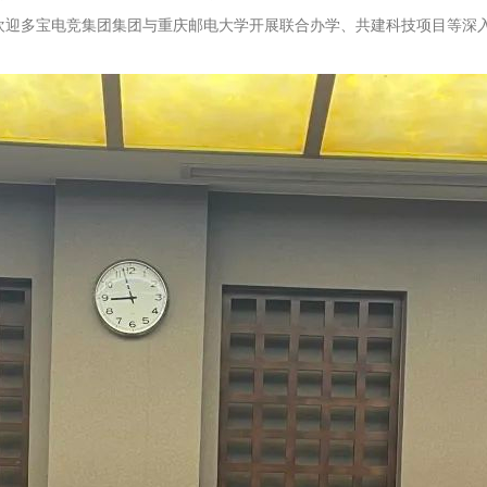
。欢迎多宝电竞集团集团与重庆邮电大学开展联合办学、共建科技项目等深