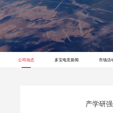
公司动态
多宝电竞新闻
市场活
产学研强