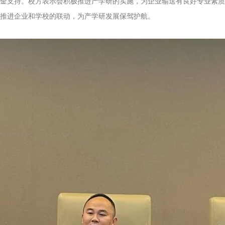
金支持。校方表示会积极推进产学研的实施，为企业输送有良好专业素质
推进企业和学校的联动，为产学研发展保驾护航。