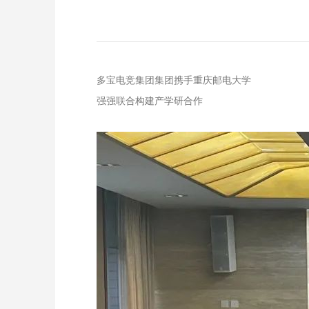
多宝电竞集团集团携手重庆邮电大学
强强联合构建产学研合作