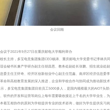
会议回顾
议于2021年9月27日在重庆邮电大学顺利举办
校长主持，多宝电竞集团集团CEO杨涛、重庆邮电大学党委书记李林共
谊会秘书长兼产学研办副主任胡昌恩、教务处副处长张鹏、招生就业处副
息委主任王怀奇、经开区创新创业中心副主任范鑫、南岸区经济信息委李
革命和高校教育发展的深入推进，企业和学校合作与协同成为推动新技术
示，多宝电竞集团集团目前员工5000多人，是国内规模最大的AIOT
、软件的开发和运营等岗位上每年需要吸收接近上千名的大学毕业生，为
本着互相协作的原则为学校提供专业的技术咨询，做好为学生提供实习岗