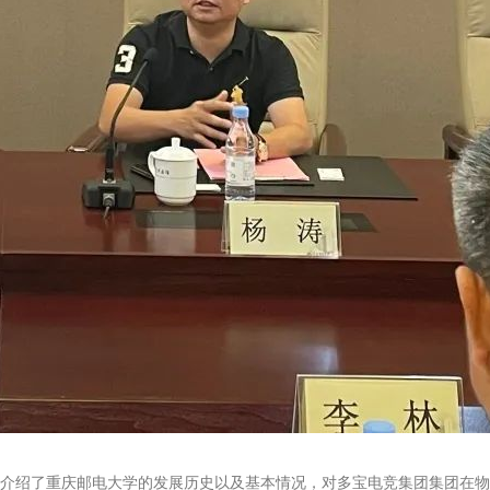
介绍了重庆邮电大学的发展历史以及基本情况，对多宝电竞集团集团在物