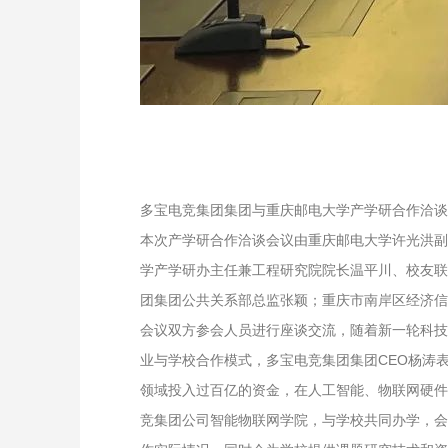
多宝电竞集团集团与重庆邮电大学产学研合作洽谈会
本次产学研合作洽谈会议由重庆邮电大学许光洪副
学产学研办主任兼工程研究院院长温平川、校友联
团集团公共关系部总监张颖；重庆市南岸区经济信
会议双方参会人员进行座谈交流，随着新一轮科技
业与学校合作模式，多宝电竞集团集团CEO杨涛表
领域投入过百亿的资金，在人工智能、物联网硬件
竞集团公司智能物联网学院，与学校共同办学，会