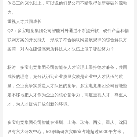
体员工的50%以上，可以说他们是公司不断取得创新突破的源动
力。
重视人才共同成长
Q2：多宝电竞集团公司智能对外通过不断提升软、硬件产品和物
联网方案的开发能力，形成了符合物联网发展规律的综合解决方
案商，对内在建设高素质科技人才队伍上做了哪些努力？
杨涛：多宝电竞集团公司智能在人才管理上秉持德才兼备，共同
成长的理念，充分认识到企业质量实质是企业中人才队伍的质
量，企业竞争实质是人才队伍的竞争。多宝电竞集团公司智能坚
定不移地把人才作为企业的核心竞争力，高度重视人才、尊重人
才，为人才提供开放创新的环境。
多宝电竞集团公司智能在深圳、上海、珠海、西安、重庆、沈阳
设有六大研发中心，5G创新研发实验室占地超过5000平方米，