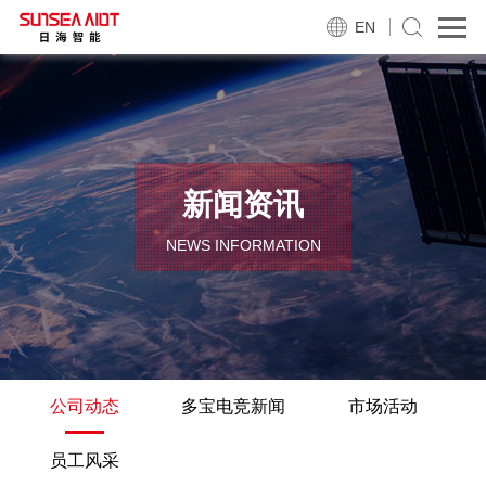
EN
新闻资讯
NEWS INFORMATION
公司动态
多宝电竞新闻
市场活动
员工风采