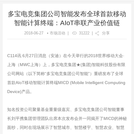
多宝电竞集团公司智能发布全球首款移动
智能计算终端：AIoT串联产业价值链
2018-06-27 • 市场活动 |
31222
|
分享
C114讯 6月27日消息（安迪）在今天举行的2018世界移动大会·
上海（MWC上海）上，多宝电竞集团★(集团)智能科技股份有限
公司网站（以下简称“多宝电竞集团公司智能”）重磅发布了全球
首款AIoT移动智能计算终端MICD (Mobile Intelligent Computing
Device)产品。
知名投资公司聚量基金重量级嘉宾、多宝电竞集团公司智能董事
长刘平携集团管理团队出席本次发布会并一同揭开了MICD的神秘
面纱，同时在现场展示了智慧城市、智慧楼宇、智慧农业、智慧