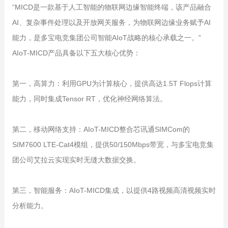
“MICD是一款基于人工智能的物联网边缘智能终端，该产品融合
AI、复杂事件处理以及开放网关服务，为物联网边缘业务赋予AI
能力，是多宝电竞集团公司智能AIoT战略的核心承载之一。”
AIoT-MICD产品具备以下五大核心优势：
第一，高算力：利用GPU为计算核心，提供高达1.5T Flops计算
能力，同时集成Tensor RT，优化神经网络算法。
第二，移动网络支持：AIoT-MICD整合芯讯通SIMCom的
SIM7600 LTE-Cat4模组，提供50/150Mbps带宽，与多宝电竞集
团公司艾拉云实现实时无缝大数据交换。
第三，智能服务：AIoT-MICD集成，以提供4路视频高清视频实时
分析能力。