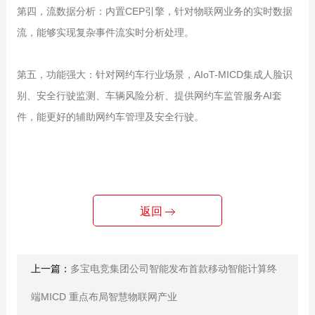
第四，流数据分析：内置CEP引擎，针对物联网业务的实时数据
流，能够实现复杂事件流实时分析处理。
第五，功能强大：针对网约车行业场景，AIoT-MICD集成人脸识
别、安全行驶监测、车辆风险分析、提供网约车监管服务AI套
件，能更好的辅助网约车管理及安全行驶。
返回
上一篇：
多宝电竞集团公司智能发布首款移动智能计算终
端MICD 重点布局智慧物联网产业