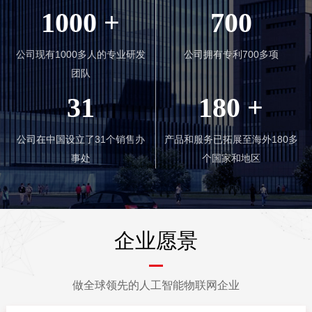
1000
+
700
多宝电竞集团公司智能将坚持以客户为中心，合作共赢，创新产
业发展模式，持续为客户创造价值。同时多宝电竞集团公司智能高度
重视企业社会责任，积极履行企业公民职责，恪守商业规范，推动我
公司现有1000多人的专业研发
公司拥有专利700多项
们的客户以及我们自身的可持续发展。
团队
31
180
+
公司在中国设立了31个销售办
产品和服务已拓展至海外180多
事处
个国家和地区
企业愿景
做全球领先的人工智能物联网企业