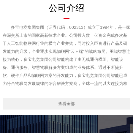
公司介绍
多宝电竞集团集团（证券代码：002313）成立于1994年，是一家
在深交所上市的国家高新技术企业。公司投入数十亿资金完成多次基
于人工智能物联网行业的横向产业并购，同时投入巨资进行产品及研
发能力的升级，企业逐步实现物联网“云＋端”的战略布局。围绕智慧连
接为核心，多宝电竞集团公司智能构建了由无线通信模组、智能设
备、通信服务、智慧物联解决方案组成的业务体系。通过不断提升
软、硬件产品和物联网方案的开发能力，多宝电竞集团公司智能已成
为符合物联网发展规律的综合解决方案商，全球一流的以大连接为核
心的AIoT高科技企业。
多宝电竞集团公司智能在深圳、上海、西安、沈阳、重庆等主要
查看全部
城市设立了研发中心，在国内各省会城市和全球五大洲拥有完善的销
售服务体系，为电信运营商和消费电子、车载、金融、医疗健康、农
业/环境、能源、交通、工业制造等行业客户提供具有智能、安全可信
赖的物联网产品及解决方案，推动产业持续良性发展。