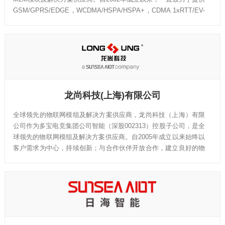
GSM/GPRS/EDGE，WCDMA/HSPA/HSPA+，CDMA 1xRTT/EV-
DO，FDD/TDD-LTE，eMTC(CAT-M1) ，NB-IoT，Smart无线蜂窝
通信以及GPS/GLONASS/BEIDOU卫星定位等多种技术平台的模
块或终端级别解决方案。
龙尚科技(上海)有限公司
全球领先的物联网模组及解决方案供应商，龙尚科技（上海）有限
公司作为多宝电竞集团公司智能（深股002313）控股子公司，是全
球领先的物联网模组及解决方案供应商。自2005年成立以来始终以
客户需求为中心，持续创新；与合作伙伴开放合作，建立良好的物
联网生态体系。我们致力于提供GSM/GPRS/EDGE、WCDMA、
CDMA1X/EVDO、TD-SCDMA、LTE、NB-IoT、eMTC以及5G全
系列无线通信模块以及基于无线通信模块的物联网应用解决方案。
我们的产品应用于车载运输、能源表计、工业网关、公网对讲、安
全支付、消费电子及智慧城市等行业。同时我们拥有超过千人的研
发团队，务实勤奋，锐意进取。始终致力于为运营商、各个垂直企