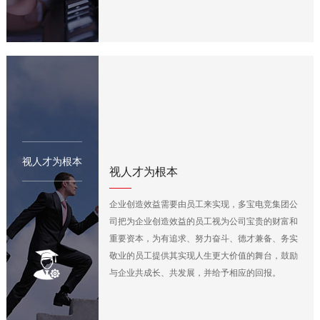
视人才为根本
视人才为根本
企业创造效益需要由员工来实现，多宝电竞集团公
司把为企业创造效益的员工视为公司宝贵的财富和
重要资本，为有追求、努力奋斗、德才兼备、务实
敬业的员工提供其实现人生更大价值的舞台，鼓励
与企业共成长、共发展，并给予相应的回报。