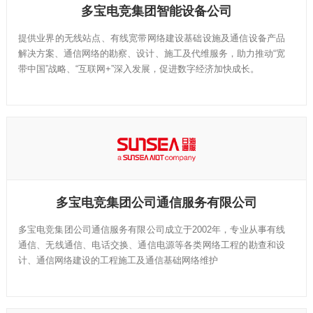
业和消费者等提供最有竞争力的IoT解决方案和服务，持续提升客
多宝电竞集团智能设备公司
户体验，为客户创造最大价值。
提供业界的无线站点、有线宽带网络建设基础设施及通信设备产品
解决方案、通信网络的勘察、设计、施工及代维服务，助力推动“宽
带中国”战略、“互联网+”深入发展，促进数字经济加快成长。
多宝电竞集团公司通信服务有限公司
多宝电竞集团公司通信服务有限公司成立于2002年，专业从事有线
通信、无线通信、电话交换、通信电源等各类网络工程的勘查和设
计、通信网络建设的工程施工及通信基础网络维护