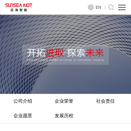
EN
公司介绍
企业荣誉
社会责任
企业愿景
发展历程