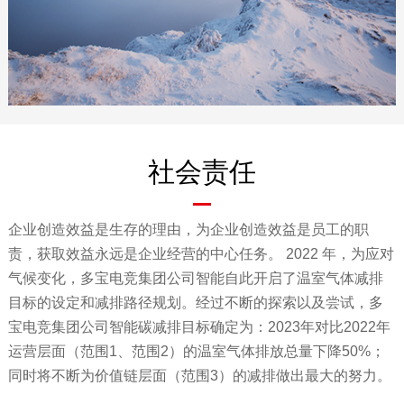
社会责任
企业创造效益是生存的理由，为企业创造效益是员工的职
责，获取效益永远是企业经营的中心任务。 2022 年，为应对
气候变化，多宝电竞集团公司智能自此开启了温室气体减排
目标的设定和减排路径规划。经过不断的探索以及尝试，多
宝电竞集团公司智能碳减排目标确定为：2023年对比2022年
运营层面（范围1、范围2）的温室气体排放总量下降50%；
同时将不断为价值链层面（范围3）的减排做出最大的努力。